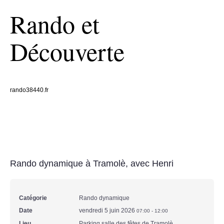
Rando et
Découverte
rando38440.fr
Rando dynamique à Tramolè, avec Henri
Catégorie
Rando dynamique
Date
vendredi 5 juin 2026
07:00
-
12:00
Lieu
Parking salle des fêtes de Tramolè