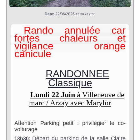
Date:
22/06/2026
13:30
-
17:30
Rando annulée car
fortes chaleurs et
vigilance orange
canicule
RANDONNEE
Classique
Lundi
22
Juin
à
Villeneuve de
marc / Arzay
avec Marylor
Attention Parking petit : privilégier le co-
voiturage
Départ du parking de la salle Claire
1
3
h
3
0
: