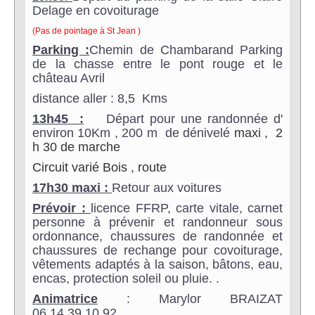
Delage en covoiturage
(Pas de pointage à St Jean )
Parking :
Chemin de Chambarand Parking
de la chasse
entre le pont rouge et le
château Avril
distance aller : 8,5 Kms
1
3
h
45
:
Départ pour une randonnée d'
environ
10Km
,
200
m de dénivelé
maxi , 2
h
30
de marche
Circuit varié Bois , route
17h
30
maxi :
Retour aux
voitures
Prévoir :
licence FFRP, carte vitale, carnet
personne à prévenir et randonneur sous
ordonnance, chaussures de randonnée et
chaussures de rechange pour covoiturage,
vêtements adaptés à la saison, bâtons, eau,
encas, protection soleil ou pluie.
.
Animatrice
: Marylor BRAIZAT
06.14.39.10.92