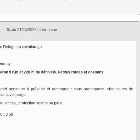
Date:
21/05/2026
09:00
-
11:30
ire Delage en covoiturage
Bournay
iron 9 Km et 220 m de dénivelé. Petites routes et chemins
carnet personne à prévenir et randonneur sous ordonnance, chaussures de
ur covoiturage
u, encas,, protection solaire ou pluie.
90 63 50