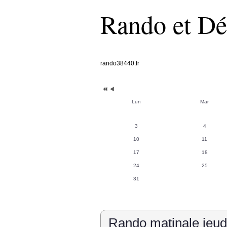
Rando et Dé
rando38440.fr
Année
Mois
précédente
précédent
Lun
Mar
3
4
10
11
17
18
24
25
31
Rando matinale jeud