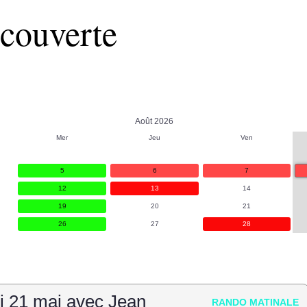
couverte
Août 2026
Mer
Jeu
Ven
5
6
7
12
13
14
19
20
21
26
27
28
i 21 mai avec Jean
RANDO MATINALE