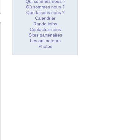
Qui sommes nous ?
Où sommes nous ?
Que faisons nous ?
Calendrier
Rando infos
Contactez-nous
Sites partenaires
Les animateurs
Photos