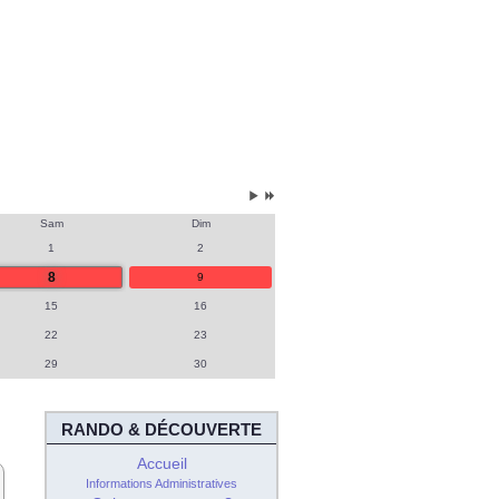
Mois
Année
suivant
suivante
Sam
Dim
1
2
8
9
15
16
22
23
29
30
RANDO & DÉCOUVERTE
Accueil
Informations Administratives